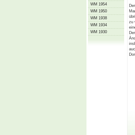
WM 1954
Der
WM 1950
Man
übr
WM 1938
zu 
WM 1934
ein
WM 1930
Der
Änd
ins
auc
Dor