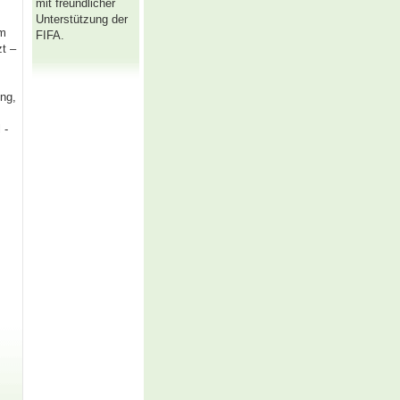
mit freundlicher
Unterstützung der
im
FIFA.
zt –
ung,
 -