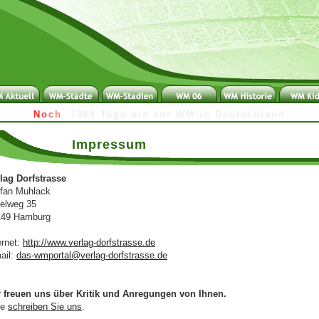
N
o
c
h
-
7
3
6
4
T
a
g
e
b
i
s
z
u
r
W
M
i
n
D
e
u
t
s
c
h
l
a
n
d
Impressum
lag Dorfstrasse
fan Muhlack
telweg 35
149 Hamburg
ernet:
http://www.verlag-dorfstrasse.de
ail:
das-wmportal@verlag-dorfstrasse.de
 freuen uns über Kritik und Anregungen von Ihnen.
te
schreiben Sie uns
.