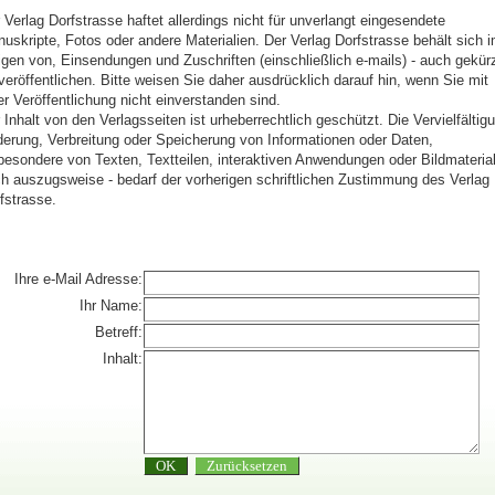
 Verlag Dorfstrasse haftet allerdings nicht für unverlangt eingesendete
uskripte, Fotos oder andere Materialien. Der Verlag Dorfstrasse behält sich 
igen von, Einsendungen und Zuschriften (einschließlich e-mails) - auch gekür
veröffentlichen. Bitte weisen Sie daher ausdrücklich darauf hin, wenn Sie mit
er Veröffentlichung nicht einverstanden sind.
 Inhalt von den Verlagsseiten ist urheberrechtlich geschützt. Die Vervielfältig
erung, Verbreitung oder Speicherung von Informationen oder Daten,
besondere von Texten, Textteilen, interaktiven Anwendungen oder Bildmaterial
h auszugsweise - bedarf der vorherigen schriftlichen Zustimmung des Verlag
fstrasse.
Ihre e-Mail Adresse:
Ihr Name:
Betreff:
Inhalt: