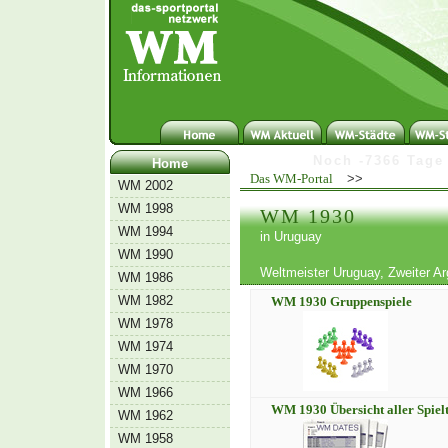
N
o
c
h
-
7
3
6
6
T
a
g
e
Home
Das WM-Portal
>>
WM 2002
WM 1998
WM 1930
WM 1994
in Uruguay
WM 1990
Weltmeister Uruguay, Zweiter Ar
WM 1986
WM 1982
WM 1930 Gruppenspiele
WM 1978
WM 1974
WM 1970
WM 1966
WM 1930 Übersicht aller Spiel
WM 1962
WM 1958